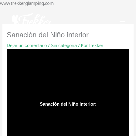
www.trekkerglamping.com
Ir
al
Men
contenido
princ
Sanación del Niño interior
/
/ Por
Dejar un comentario
Sin categoría
trekker
Sanación del Niño Interior: