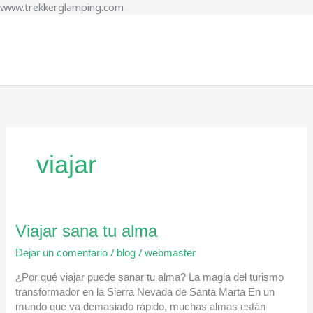
www.trekkerglamping.com
Ir
al
Men
contenido
princ
viajar
Viajar
Viajar sana tu alma
sana
/
/
Dejar un comentario
blog
webmaster
tu
alma
¿Por qué viajar puede sanar tu alma? La magia del turismo
transformador en la Sierra Nevada de Santa Marta En un
mundo que va demasiado rápido, muchas almas están